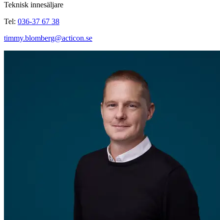
Teknisk innesäljare
Tel:
036-37 67 38
timmy.blomberg@acticon.se