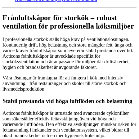
Frånluftskåpor för storkök – robust
ventilation för professionella köksmiljöer
I professionella storkök ställs höga krav på ventilationslösningen.
Kontinuerlig drift, hög belastning och stora mängder fett, ånga och
värme kräver frånluftskåpor som levererar stabil prestanda över tid.
Acticons frånluftskåpor är utvecklade specifikt för
storköksventilation och är anpassade för miljöer där driftsäkerhet,
hygien och brandsäkerhet är avgörande faktorer.
Våra lösningar är framtagna för att fungera i kök med intensiv
användning - från restauranger och skolor till större storkök och
livsmedelsproduktion.
Stabil prestanda vid höga luftflöden och belastning
Acticons frånluftskåpor är utrustade med avancerade cyklonfilter
som säkerställer effektiv fettavskiljning även vid höga och
varierande luftflöden. Den effektiva avskiljningen minskar risken för
fettansamling i imkanaler och ventilationssystem, vilket bidrar till
ökad brandsäkerhet och en mer hygienisk köksmiljö.