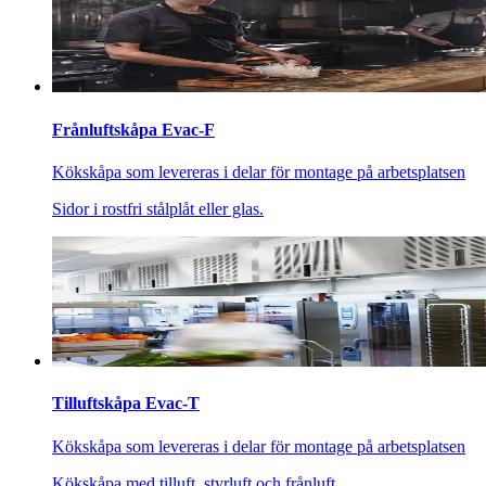
Frånluftskåpa Evac-F
Kökskåpa som levereras i delar för montage på arbetsplatsen
Sidor i rostfri stålplåt eller glas.
Tilluftskåpa Evac-T
Kökskåpa som levereras i delar för montage på arbetsplatsen
Kökskåpa med tilluft, styrluft och frånluft.