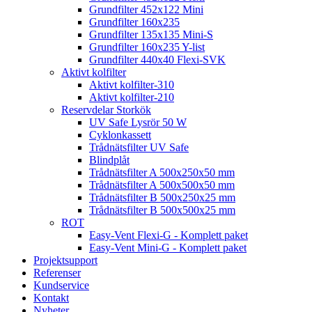
Grundfilter 452x122 Mini
Grundfilter 160x235
Grundfilter 135x135 Mini-S
Grundfilter 160x235 Y-list
Grundfilter 440x40 Flexi-SVK
Aktivt kolfilter
Aktivt kolfilter-310
Aktivt kolfilter-210
Reservdelar Storkök
UV Safe Lysrör 50 W
Cyklonkassett
Trådnätsfilter UV Safe
Blindplåt
Trådnätsfilter A 500x250x50 mm
Trådnätsfilter A 500x500x50 mm
Trådnätsfilter B 500x250x25 mm
Trådnätsfilter B 500x500x25 mm
ROT
Easy-Vent Flexi-G - Komplett paket
Easy-Vent Mini-G - Komplett paket
Projektsupport
Referenser
Kundservice
Kontakt
Nyheter