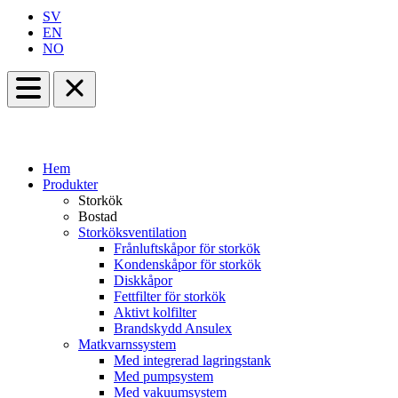
SV
EN
NO
Hem
Produkter
Storkök
Bostad
Storköksventilation
Frånluftskåpor för storkök
Kondenskåpor för storkök
Diskkåpor
Fettfilter för storkök
Aktivt kolfilter
Brandskydd Ansulex
Matkvarnssystem
Med integrerad lagringstank
Med pumpsystem
Med vakuumsystem