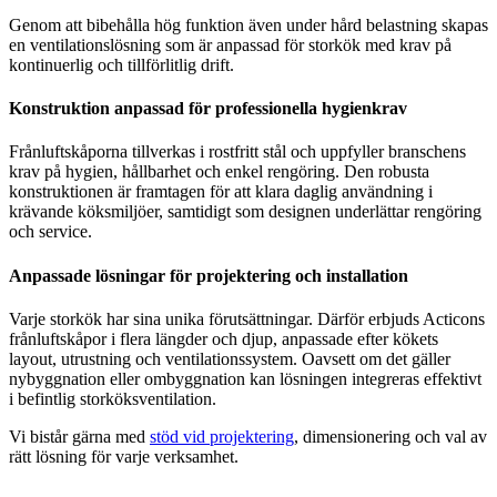
Genom att bibehålla hög funktion även under hård belastning skapas
en ventilationslösning som är anpassad för storkök med krav på
kontinuerlig och tillförlitlig drift.
Konstruktion anpassad för professionella hygienkrav
Frånluftskåporna tillverkas i rostfritt stål och uppfyller branschens
krav på hygien, hållbarhet och enkel rengöring. Den robusta
konstruktionen är framtagen för att klara daglig användning i
krävande köksmiljöer, samtidigt som designen underlättar rengöring
och service.
Anpassade lösningar för projektering och installation
Varje storkök har sina unika förutsättningar. Därför erbjuds Acticons
frånluftskåpor i flera längder och djup, anpassade efter kökets
layout, utrustning och ventilationssystem. Oavsett om det gäller
nybyggnation eller ombyggnation kan lösningen integreras effektivt
i befintlig storköksventilation.
Vi bistår gärna med
stöd vid projektering
, dimensionering och val av
rätt lösning för varje verksamhet.