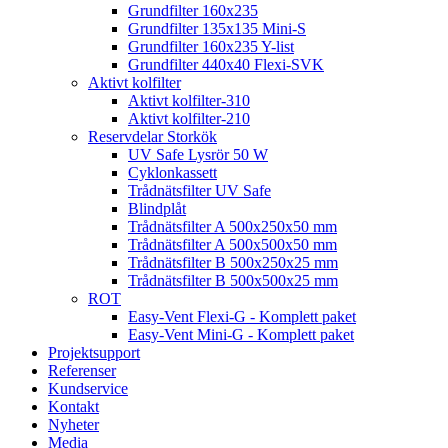
Grundfilter 160x235
Grundfilter 135x135 Mini-S
Grundfilter 160x235 Y-list
Grundfilter 440x40 Flexi-SVK
Aktivt kolfilter
Aktivt kolfilter-310
Aktivt kolfilter-210
Reservdelar Storkök
UV Safe Lysrör 50 W
Cyklonkassett
Trådnätsfilter UV Safe
Blindplåt
Trådnätsfilter A 500x250x50 mm
Trådnätsfilter A 500x500x50 mm
Trådnätsfilter B 500x250x25 mm
Trådnätsfilter B 500x500x25 mm
ROT
Easy-Vent Flexi-G - Komplett paket
Easy-Vent Mini-G - Komplett paket
Projektsupport
Referenser
Kundservice
Kontakt
Nyheter
Media