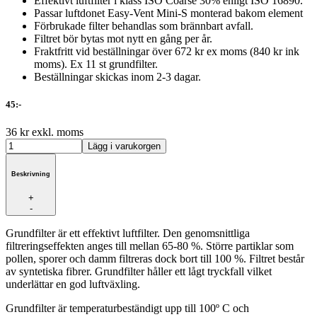
Effektivt luftfilter i klass ISO Coarse 30% enligt ISO 16890.
Passar luftdonet Easy-Vent Mini-S monterad bakom element
Förbrukade filter behandlas som brännbart avfall.
Filtret bör bytas mot nytt en gång per år.
Fraktfritt vid beställningar över 672 kr ex moms (840 kr ink
moms). Ex 11 st grundfilter.
Beställningar skickas inom 2-3 dagar.
45:-
36 kr exkl. moms
Beskrivning
+
-
Grundfilter är ett effektivt luftfilter. Den genomsnittliga
filtreringseffekten anges till mellan 65-80 %. Större partiklar som
pollen, sporer och damm filtreras dock bort till 100 %. Filtret består
av syntetiska fibrer. Grundfilter håller ett lågt tryckfall vilket
underlättar en god luftväxling.
Grundfilter är temperaturbeständigt upp till 100º C och