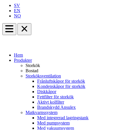
SV
EN
NO
Hem
Produkter
Storkök
Bostad
Storköksventilation
Frånluftskåpor för storkök
Kondenskåpor för storkök
Diskkåpor
Fettfilter för storkök
Aktivt kolfilter
Brandskydd Ansulex
Matkvarnssystem
Med integrerad lagringstank
Med pumpsystem
Med vakuumsystem