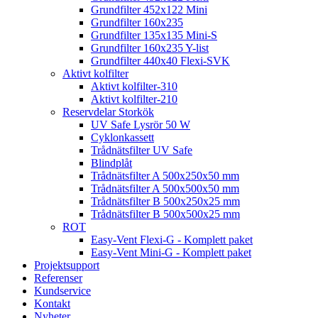
Grundfilter 452x122 Mini
Grundfilter 160x235
Grundfilter 135x135 Mini-S
Grundfilter 160x235 Y-list
Grundfilter 440x40 Flexi-SVK
Aktivt kolfilter
Aktivt kolfilter-310
Aktivt kolfilter-210
Reservdelar Storkök
UV Safe Lysrör 50 W
Cyklonkassett
Trådnätsfilter UV Safe
Blindplåt
Trådnätsfilter A 500x250x50 mm
Trådnätsfilter A 500x500x50 mm
Trådnätsfilter B 500x250x25 mm
Trådnätsfilter B 500x500x25 mm
ROT
Easy-Vent Flexi-G - Komplett paket
Easy-Vent Mini-G - Komplett paket
Projektsupport
Referenser
Kundservice
Kontakt
Nyheter