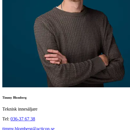
Timmy Blomberg
Teknisk innesäljare
Tel:
036-37 67 38
timmy.blomberg@acticon.se