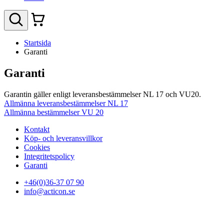
Startsida
Garanti
Garanti
Garantin gäller enligt leveransbestämmelser NL 17 och VU20.
Allmänna leveransbestämmelser NL 17
Allmänna bestämmelser VU 20
Kontakt
Köp- och leveransvillkor
Cookies
Integritetspolicy
Garanti
+46(0)36-37 07 90
info@acticon.se