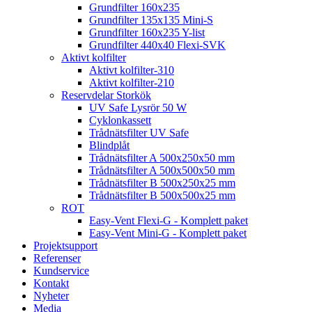
Grundfilter 160x235
Grundfilter 135x135 Mini-S
Grundfilter 160x235 Y-list
Grundfilter 440x40 Flexi-SVK
Aktivt kolfilter
Aktivt kolfilter-310
Aktivt kolfilter-210
Reservdelar Storkök
UV Safe Lysrör 50 W
Cyklonkassett
Trådnätsfilter UV Safe
Blindplåt
Trådnätsfilter A 500x250x50 mm
Trådnätsfilter A 500x500x50 mm
Trådnätsfilter B 500x250x25 mm
Trådnätsfilter B 500x500x25 mm
ROT
Easy-Vent Flexi-G - Komplett paket
Easy-Vent Mini-G - Komplett paket
Projektsupport
Referenser
Kundservice
Kontakt
Nyheter
Media