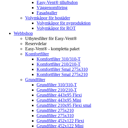
Easy-Vent® tilluftsdon
Väggenomföring
Fasadgaller
Volymkåpor för bostäder
Volymkåpor för nyproduktion
Volymkåpor för ROT
Webbshop
Utbytesfilter för Easy-Vent®
Reservdelar
Easy-Vent® - kompletta paket
Komfortfilter
Komfortfilter 310/310-T
Komfortfilter 210/210-T
Komfortfilter Smal 275x310
Komfortfilter Smal 275x210
Grundfilter
Grundfilter 310/310-T
Grundfilter 210/210-T
Grundfilter 443x95 Flexi
Grundfilter 443x95 Mini
Grundfilter 210x95 Flexi smal
Grundfilter 275x210
Grundfilter 275x310
Grundfilter 452x122 Flexi
Grundfilter 452x122 Mini