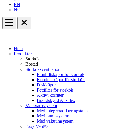
EN
NO
Hem
Produkter
Storkök
Bostad
Storköksventilation
Frånluftskåpor för storkök
Kondenskåpor för storkök
Diskkåpor
Fettfilter för storkök
Aktivt kolfilter
Brandskydd Ansulex
Matkvarnssystem
Med integrerad lagringstank
Med pumpsystem
Med vakuumsystem
Easy-Vent®