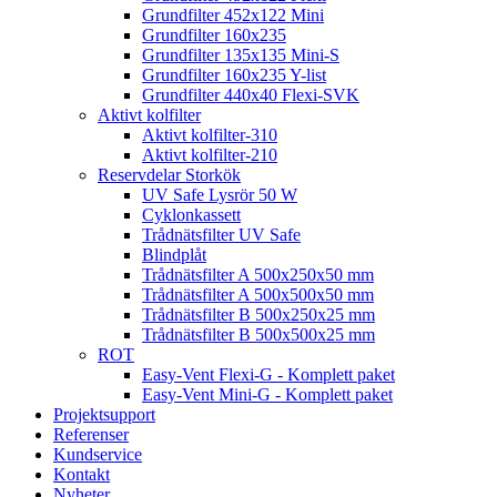
Grundfilter 452x122 Mini
Grundfilter 160x235
Grundfilter 135x135 Mini-S
Grundfilter 160x235 Y-list
Grundfilter 440x40 Flexi-SVK
Aktivt kolfilter
Aktivt kolfilter-310
Aktivt kolfilter-210
Reservdelar Storkök
UV Safe Lysrör 50 W
Cyklonkassett
Trådnätsfilter UV Safe
Blindplåt
Trådnätsfilter A 500x250x50 mm
Trådnätsfilter A 500x500x50 mm
Trådnätsfilter B 500x250x25 mm
Trådnätsfilter B 500x500x25 mm
ROT
Easy-Vent Flexi-G - Komplett paket
Easy-Vent Mini-G - Komplett paket
Projektsupport
Referenser
Kundservice
Kontakt
Nyheter