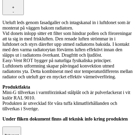
+
-
Uteluft leds genom fasadgaller och intagskanal in i luftdonet som är
monterat på väggen bakom radiatorn.
Vid donets inlopp sitter ett filter som hindrar pollen och föroreningar
att ta sig in med friskluften. Den renade luften strömmar in i
luftdonet och styrs därefter upp utmed radiatorns baksida. I kontakt
med den varma radiatorytan förvärms luften effektivt innan den
släpps ut i radiatorns överkant. Dragfritt och ljudlöst.
Easy-Vent ROT bygger på naturliga fysikaliska principer.
Luftdonets utformning skapar påtvingad konvektion utmed
radiatorns yta. Detta kombinerat med stor temperaturdifferens mellan
radiator och uteluft ger en mycket effektiv värmeöverföring.
Produktfakta
Mini-G tillverkas i varmförzinkad stålplåt och är pulverlackerat i vit
kulör RAL 9010.
Produkten är utvecklad för våra tuffa klimatförhållanden och
tillverkas i Sverige.
Under fliken dokument finns all teknisk info kring produkten