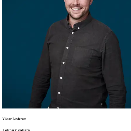
Viktor Linderum
Teknisk säljare