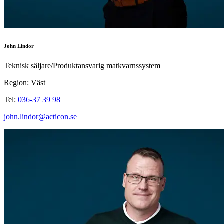
John Lindor
Teknisk säljare/Produktansvarig matkvarnssystem
Region: Väst
Tel:
036-37 39 98
john.lindor@acticon.se