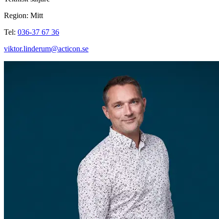
Region: Mitt
Tel:
036-37 67 36
viktor.linderum@acticon.se