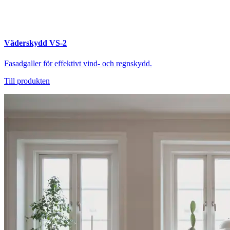
Väderskydd VS-2
Fasadgaller för effektivt vind- och regnskydd.
Till produkten