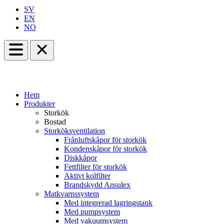
SV
EN
NO
Hem
Produkter
Storkök
Bostad
Storköksventilation
Frånluftskåpor för storkök
Kondenskåpor för storkök
Diskkåpor
Fettfilter för storkök
Aktivt kolfilter
Brandskydd Ansulex
Matkvarnssystem
Med integrerad lagringstank
Med pumpsystem
Med vakuumsystem