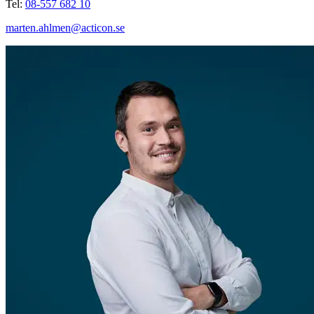
Tel:
08-557 682 10
marten.ahlmen@acticon.se