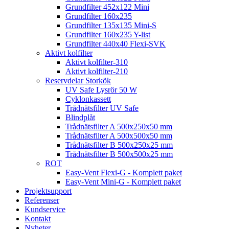
Grundfilter 452x122 Mini
Grundfilter 160x235
Grundfilter 135x135 Mini-S
Grundfilter 160x235 Y-list
Grundfilter 440x40 Flexi-SVK
Aktivt kolfilter
Aktivt kolfilter-310
Aktivt kolfilter-210
Reservdelar Storkök
UV Safe Lysrör 50 W
Cyklonkassett
Trådnätsfilter UV Safe
Blindplåt
Trådnätsfilter A 500x250x50 mm
Trådnätsfilter A 500x500x50 mm
Trådnätsfilter B 500x250x25 mm
Trådnätsfilter B 500x500x25 mm
ROT
Easy-Vent Flexi-G - Komplett paket
Easy-Vent Mini-G - Komplett paket
Projektsupport
Referenser
Kundservice
Kontakt
Nyheter