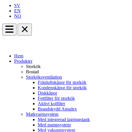
SV
EN
NO
Hem
Produkter
Storkök
Bostad
Storköksventilation
Frånluftskåpor för storkök
Kondenskåpor för storkök
Diskkåpor
Fettfilter för storkök
Aktivt kolfilter
Brandskydd Ansulex
Matkvarnssystem
Med integrerad lagringstank
Med pumpsystem
Med vakuumsystem