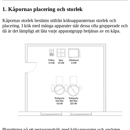
1. Kåpornas placering och storlek
Kåpornas storlek bestäms utifrån köksapparaternas storlek och
placering. I kök med många apparater står dessa ofta grupperade och
då är det lämpligt att låta varje apparatgrupp betjänas av en kåpa.
Planritning på ett restaurangkök med köksapparater och ansluten