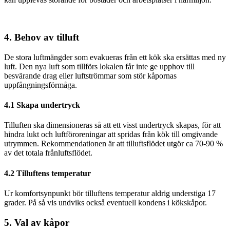
4. Behov av tilluft
De stora luftmängder som evakueras från ett kök ska ersättas med ny
luft. Den nya luft som tillförs lokalen får inte ge upphov till
besvärande drag eller luftströmmar som stör kåpornas
uppfångningsförmåga.
4.1 Skapa undertryck
Tilluften ska dimensioneras så att ett visst undertryck skapas, för att
hindra lukt och luftföroreningar att spridas från kök till omgivande
utrymmen. Rekommendationen är att tilluftsflödet utgör ca 70-90 %
av det totala frånluftsflödet.
4.2 Tilluftens temperatur
Ur komfortsynpunkt bör tilluftens temperatur aldrig understiga 17
grader. På så vis undviks också eventuell kondens i kökskåpor.
5. Val av kåpor