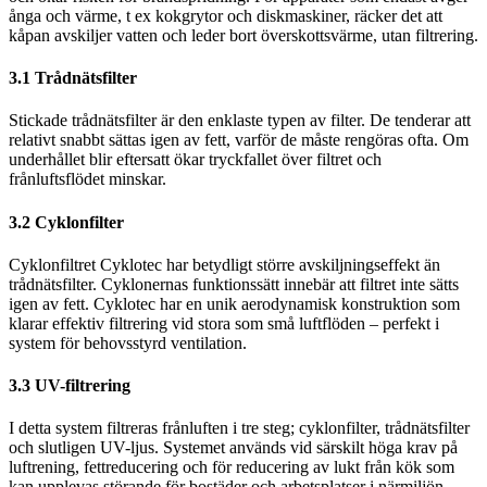
ånga och värme, t ex kokgrytor och diskmaskiner, räcker det att
kåpan avskiljer vatten och leder bort överskottsvärme, utan filtrering.
3.1 Trådnätsfilter
Stickade trådnätsfilter är den enklaste typen av filter. De tenderar att
relativt snabbt sättas igen av fett, varför de måste rengöras ofta. Om
underhållet blir eftersatt ökar tryckfallet över filtret och
frånluftsflödet minskar.
3.2 Cyklonfilter
Cyklonfiltret Cyklotec har betydligt större avskiljningseffekt än
trådnätsfilter. Cyklonernas funktionssätt innebär att filtret inte sätts
igen av fett. Cyklotec har en unik aerodynamisk konstruktion som
klarar effektiv filtrering vid stora som små luftflöden – perfekt i
system för behovsstyrd ventilation.
3.3 UV-filtrering
I detta system filtreras frånluften i tre steg; cyklonfilter, trådnätsfilter
och slutligen UV-ljus. Systemet används vid särskilt höga krav på
luftrening, fettreducering och för reducering av lukt från kök som
kan upplevas störande för bostäder och arbetsplatser i närmiljön.