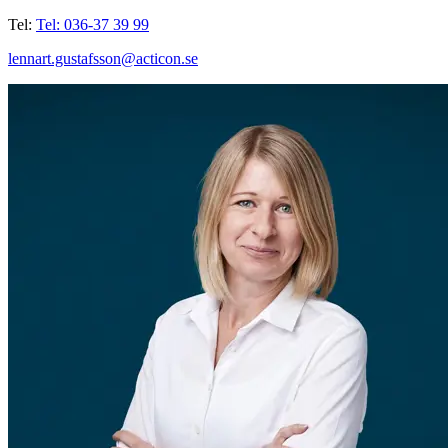
Tel:
Tel: 036-37 39 99
lennart.gustafsson@acticon.se