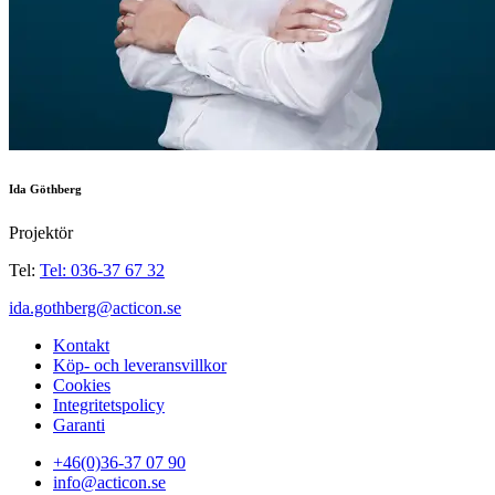
Ida Göthberg
Projektör
Tel:
Tel: 036-37 67 32
ida.gothberg@acticon.se
Kontakt
Köp- och leveransvillkor
Cookies
Integritetspolicy
Garanti
+46(0)36-37 07 90
info@acticon.se