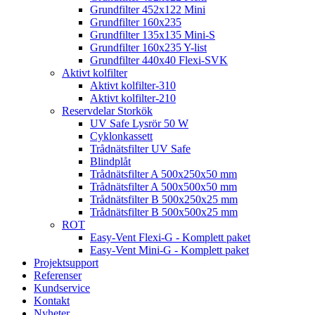
Grundfilter 452x122 Mini
Grundfilter 160x235
Grundfilter 135x135 Mini-S
Grundfilter 160x235 Y-list
Grundfilter 440x40 Flexi-SVK
Aktivt kolfilter
Aktivt kolfilter-310
Aktivt kolfilter-210
Reservdelar Storkök
UV Safe Lysrör 50 W
Cyklonkassett
Trådnätsfilter UV Safe
Blindplåt
Trådnätsfilter A 500x250x50 mm
Trådnätsfilter A 500x500x50 mm
Trådnätsfilter B 500x250x25 mm
Trådnätsfilter B 500x500x25 mm
ROT
Easy-Vent Flexi-G - Komplett paket
Easy-Vent Mini-G - Komplett paket
Projektsupport
Referenser
Kundservice
Kontakt
Nyheter