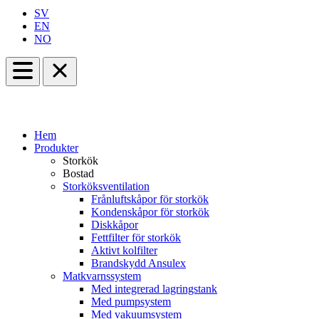
SV
EN
NO
Hem
Produkter
Storkök
Bostad
Storköksventilation
Frånluftskåpor för storkök
Kondenskåpor för storkök
Diskkåpor
Fettfilter för storkök
Aktivt kolfilter
Brandskydd Ansulex
Matkvarnssystem
Med integrerad lagringstank
Med pumpsystem
Med vakuumsystem