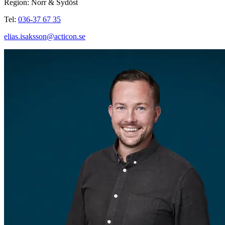
Region: Norr & Sydöst
Tel:
036-37 67 35
elias.isaksson@acticon.se