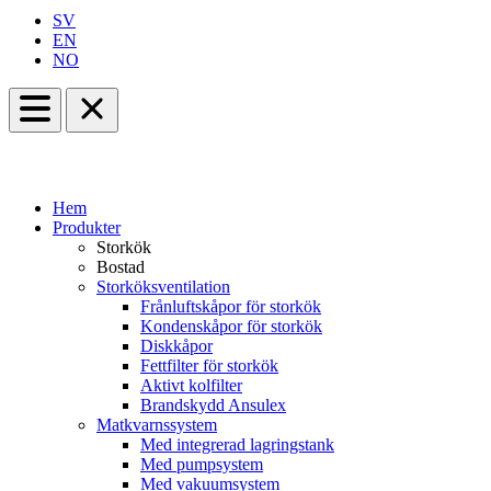
SV
EN
NO
Hem
Produkter
Storkök
Bostad
Storköksventilation
Frånluftskåpor för storkök
Kondenskåpor för storkök
Diskkåpor
Fettfilter för storkök
Aktivt kolfilter
Brandskydd Ansulex
Matkvarnssystem
Med integrerad lagringstank
Med pumpsystem
Med vakuumsystem