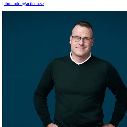
john.lindor@acticon.se