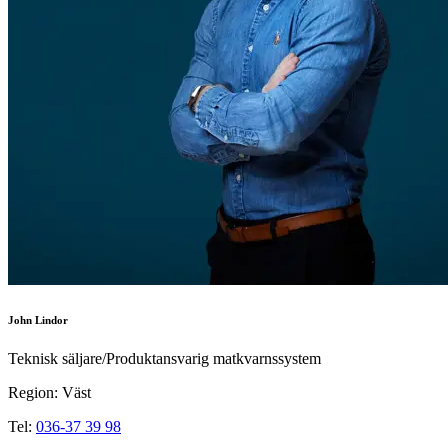
John Lindor
Teknisk säljare/Produktansvarig matkvarnssystem
Region: Väst
Tel:
036-37 39 98