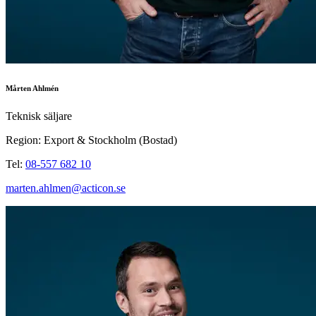
Mårten Ahlmén
Teknisk säljare
Region: Export & Stockholm (Bostad)
Tel:
08-557 682 10
marten.ahlmen@acticon.se