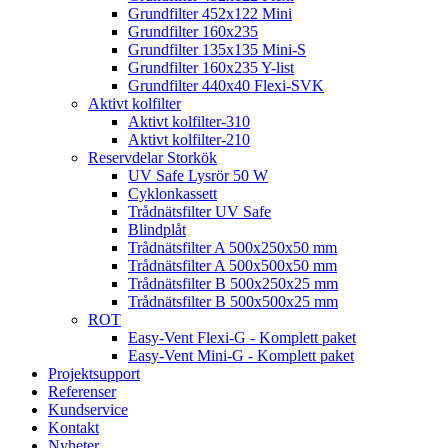
Grundfilter 452x122 Mini
Grundfilter 160x235
Grundfilter 135x135 Mini-S
Grundfilter 160x235 Y-list
Grundfilter 440x40 Flexi-SVK
Aktivt kolfilter
Aktivt kolfilter-310
Aktivt kolfilter-210
Reservdelar Storkök
UV Safe Lysrör 50 W
Cyklonkassett
Trådnätsfilter UV Safe
Blindplåt
Trådnätsfilter A 500x250x50 mm
Trådnätsfilter A 500x500x50 mm
Trådnätsfilter B 500x250x25 mm
Trådnätsfilter B 500x500x25 mm
ROT
Easy-Vent Flexi-G - Komplett paket
Easy-Vent Mini-G - Komplett paket
Projektsupport
Referenser
Kundservice
Kontakt
Nyheter