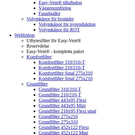
Easy-Vent® tilluftsdon
Väggenomföring
Fasadgaller
Volymkåpor för bostäder
Volymkåpor för nyproduktion
Volymkåpor för ROT
Webbshop
Utbytesfilter för Easy-Vent®
Reservdelar
Easy-Vent® - kompletta paket
Komfortfilter
Komfortfilter 310/310-T
Komfortfilter 210/210-T
Komfortfilter Smal 275x310
Komfortfilter Smal 275x210
Grundfilter
Grundfilter 310/310-T
Grundfilter 210/210-T
Grundfilter 443x95 Flexi
Grundfilter 443x95 Mini
Grundfilter 210x95 Flexi smal
Grundfilter 275x210
Grundfilter 275x310
Grundfilter 452x122 Flexi
Grundfilter 452x122 Mini