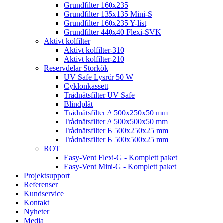
Grundfilter 160x235
Grundfilter 135x135 Mini-S
Grundfilter 160x235 Y-list
Grundfilter 440x40 Flexi-SVK
Aktivt kolfilter
Aktivt kolfilter-310
Aktivt kolfilter-210
Reservdelar Storkök
UV Safe Lysrör 50 W
Cyklonkassett
Trådnätsfilter UV Safe
Blindplåt
Trådnätsfilter A 500x250x50 mm
Trådnätsfilter A 500x500x50 mm
Trådnätsfilter B 500x250x25 mm
Trådnätsfilter B 500x500x25 mm
ROT
Easy-Vent Flexi-G - Komplett paket
Easy-Vent Mini-G - Komplett paket
Projektsupport
Referenser
Kundservice
Kontakt
Nyheter
Media