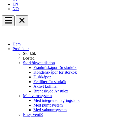
EN
NO
Hem
Produkter
Storkök
Bostad
Storköksventilation
Frånluftskåpor för storkök
Kondenskåpor för storkök
Diskkåpor
Fettfilter för storkök
Aktivt kolfilter
Brandskydd Ansulex
Matkvarnssystem
Med integrerad lagringstank
Med pumpsystem
Med vakuumsystem
Easy-Vent®